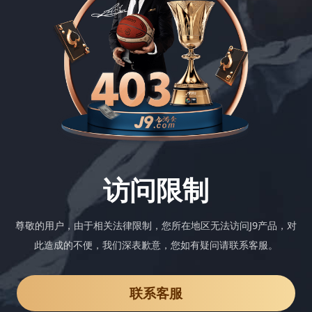
访问限制
尊敬的用户，由于相关法律限制，您所在地区无法访问J9产品，对
此造成的不便，我们深表歉意，您如有疑问请联系客服。
联系客服